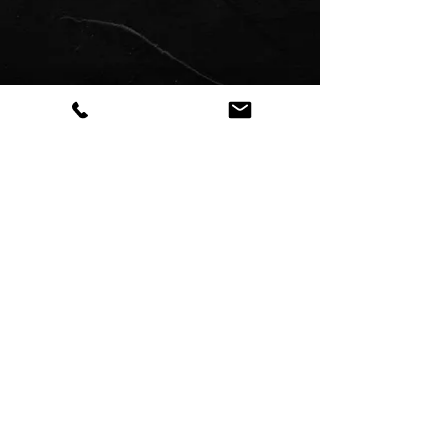
Révélez l'âme de vos lieux
Suivez mon travail
© 2026 Eleven Art Mural — Tous droits réservés —
Conception : Eleven Design
Mentions légales
—
Politique de
confidentialité